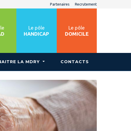
Partenaires
Recrutement
le
Le pôle
Le pôle
AD
HANDICAP
DOMICILE
AITRE LA MDRY
CONTACTS